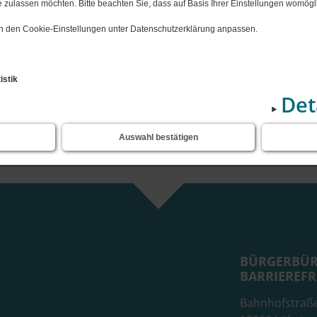
Notdienst M-V
 zulassen möchten. Bitte beachten Sie, dass auf Basis Ihrer Einstellungen womögli
Horte
iner, Cramonshagen
Bauleitpla
 in den Cookie-Einstellungen unter Datenschutzerklärung anpassen.
B)
en
nsteinfeger
Leben", Dalberg
istik
Det
, Schweriner See
Sende
ten
Auswahl bestätigen
nsemble Wiligrad
BÜRGERBÜR
BARRIEREFR
Bahnhofstraß