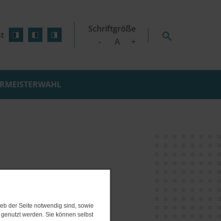
Schriftgröße
t
-
A
+
RMEISTERWAHL
D WOHNEN
SCHILDETAL
e Wärmeplanung
GEN
SEEHOF
initiative
ZICKHUSEN
nsplan
nzept
erbandes Lützow"
rojekte
gsverfahren
eb der Seite notwendig sind, sowie
e genutzt werden. Sie können selbst
 Online