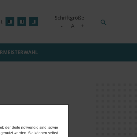
Schriftgröße
t
-
A
+
RMEISTERWAHL
D WOHNEN
SCHILDETAL
e Wärmeplanung
GEN
SEEHOF
initiative
ZICKHUSEN
nsplan
nzept
 Gemeinde Dalberg-
rojekte
gsverfahren
eb der Seite notwendig sind, sowie
e genutzt werden. Sie können selbst
 Online