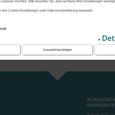
en"
Notdienst M-V
 zulassen möchten. Bitte beachten Sie, dass auf Basis Ihrer Einstellungen womögli
Horte
iner, Cramonshagen
Bauleitpla
 in den Cookie-Einstellungen unter Datenschutzerklärung anpassen.
)
en
nsteinfeger
Leben", Dalberg
istik
Det
, Schweriner See
Sende
ten
Auswahl bestätigen
nsemble Wiligrad
BÜRGERBÜR
BARRIEREFR
Bahnhofstraß