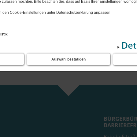
en"
Notdienst M-V
 zulassen möchten. Bitte beachten Sie, dass auf Basis Ihrer Einstellungen womögli
Horte
iner, Cramonshagen
Bauleitpla
 in den Cookie-Einstellungen unter Datenschutzerklärung anpassen.
)
en
nsteinfeger
Leben", Dalberg
istik
Det
, Schweriner See
Sende
ten
Auswahl bestätigen
nsemble Wiligrad
BÜRGERBÜR
BARRIEREFR
Bahnhofstraß