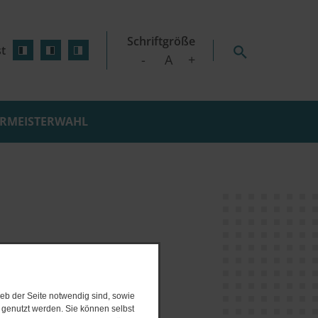
Schriftgröße
t
-
A
+
RMEISTERWAHL
D WOHNEN
SCHILDETAL
e Wärmeplanung
GEN
SEEHOF
initiative
ZICKHUSEN
nsplan
nzept
witz am 30.03.2021
rojekte
gsverfahren
eb der Seite notwendig sind, sowie
e genutzt werden. Sie können selbst
 Online