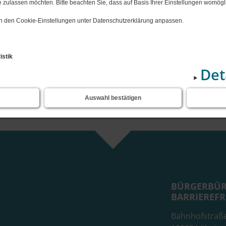
Notdienst M-V
 zulassen möchten. Bitte beachten Sie, dass auf Basis Ihrer Einstellungen womögli
Horte
iner, Cramonshagen
Bauleitpla
 in den Cookie-Einstellungen unter Datenschutzerklärung anpassen.
)
en
nsteinfeger
Leben", Dalberg
istik
Det
, Schweriner See
Sende
ten
Auswahl bestätigen
nsemble Wiligrad
BÜRGERBÜR
BARRIEREFR
Bahnhofstraß