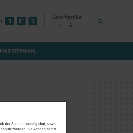
Schriftgröße
t
-
A
+
RMEISTERWAHL
D WOHNEN
SCHILDETAL
e Wärmeplanung
GEN
SEEHOF
initiative
ZICKHUSEN
nsplan
nzept
T Rugensee"
rojekte
gsverfahren
eb der Seite notwendig sind, sowie
e genutzt werden. Sie können selbst
 Online